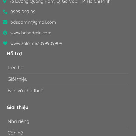
76 Dương Quảng Hàm, Q. Gò Vấp, TP. Hồ Chí Minh
0999 099 09
bdsadmin@gmail.com
www.bdsadmin.com
www.zalo.me/099909909
Hỗ trợ
Liên hệ
Giới thiệu
Bán và cho thuê
Giới thiệu
Nhà riêng
Căn hộ