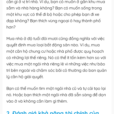
cần gì ở vị trí nhà. Ví dụ, bạn có muốn ở gần khu mua
sắm và nhà hàng không? Bạn có muốn sống trong
một khu vực có thể đi bộ hoặc cho phép bạn đi xe
đạp không? Bạn thích vùng ngoại ô hay thành phố
hơn?
Mua nhà ở độ tuổi đôi mươi cũng đồng nghĩa với việc
quyết định mua loại bất động sản nào. Ví dụ, mua
một căn hộ chung cư hoặc nhà phố được quy hoạch
có những lợi thế riêng. Nó có thể ít tốn kém hơn so với
việc mua một ngôi nhà riêng lẻ vì những việc như bảo
trì bên ngoài và chăm sóc bãi cỏ thường do ban quản
lý căn hộ giải quyết.
Bạn có thể muốn tìm một ngôi nhà cũ và tự cải tạo lại
nó. Hoặc bạn thích một ngôi nhà đã sẵn sàng để dọn
vào ở và không cần làm gì thêm.
2. Đánh giá khả năng tài chính của