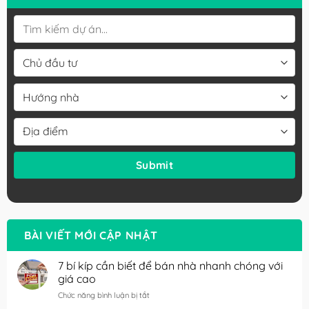
BÀI VIẾT MỚI CẬP NHẬT
7 bí kíp cần biết để bán nhà nhanh chóng với
giá cao
ở
Chức năng bình luận bị tắt
7