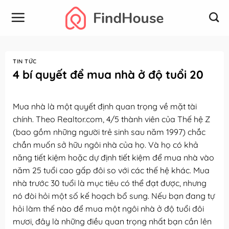
Bỏ
qua
nội
dung
TIN TỨC
4 bí quyết để mua nhà ở độ tuổi 20
Mua nhà là một quyết định quan trọng về mặt tài
chính. Theo Realtor.com, 4/5 thành viên của Thế hệ Z
(bao gồm những người trẻ sinh sau năm 1997) chắc
chắn muốn sở hữu ngôi nhà của họ. Và họ có khả
năng tiết kiệm hoặc dự định tiết kiệm để mua nhà vào
năm 25 tuổi cao gấp đôi so với các thế hệ khác. Mua
nhà trước 30 tuổi là mục tiêu có thể đạt được, nhưng
nó đòi hỏi một số kế hoạch bổ sung. Nếu bạn đang tự
hỏi làm thế nào để mua một ngôi nhà ở độ tuổi đôi
mươi, đây là những điều quan trọng nhất bạn cần lên