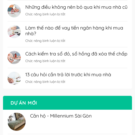
bí
Những điều không nên bỏ qua khi mua nhà cũ
kíp
ở
Chức năng bình luận bị tắt
cần
Những
biết
điều
để
Làm thế nào để vay tiền ngân hàng khi mua
không
bán
nhà?
nên
nhà
bỏ
nhanh
ở
Chức năng bình luận bị tắt
qua
chóng
Làm
khi
với
thế
Cách kiểm tra sổ đỏ, sổ hồng đã xóa thế chấp
mua
giá
nào
nhà
cao
ở
Chức năng bình luận bị tắt
để
cũ
Cách
vay
kiểm
tiền
13 câu hỏi cần trả lời trước khi mua nhà
tra
ngân
sổ
hàng
ở
Chức năng bình luận bị tắt
đỏ,
khi
13
sổ
mua
câu
hồng
nhà?
hỏi
đã
DỰ ÁN MỚI
cần
xóa
trả
thế
lời
Căn hộ - Millennium Sài Gòn
chấp
trước
khi
mua
nhà