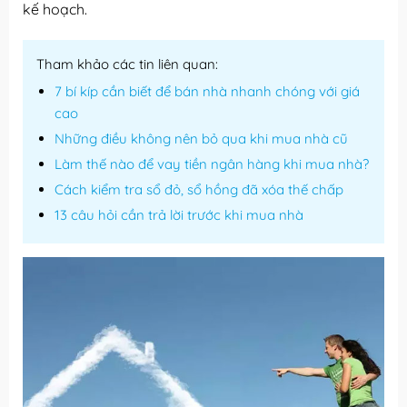
kế hoạch.
Tham khảo các tin liên quan:
7 bí kíp cần biết để bán nhà nhanh chóng với giá
cao
Những điều không nên bỏ qua khi mua nhà cũ
Làm thế nào để vay tiền ngân hàng khi mua nhà?
Cách kiểm tra sổ đỏ, sổ hồng đã xóa thế chấp
13 câu hỏi cần trả lời trước khi mua nhà