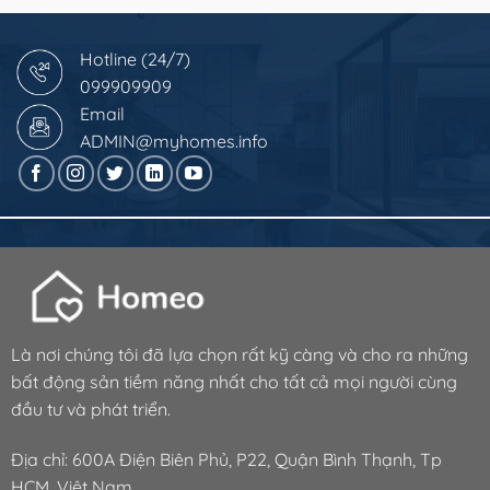
Hotline (24/7)
099909909
Email
ADMIN@myhomes.info
Là nơi chúng tôi đã lựa chọn rất kỹ càng và cho ra những
bất động sản tiềm năng nhất cho tất cả mọi người cùng
đầu tư và phát triển.
Địa chỉ: 600A Điện Biên Phủ, P22, Quận Bình Thạnh, Tp
HCM, Việt Nam