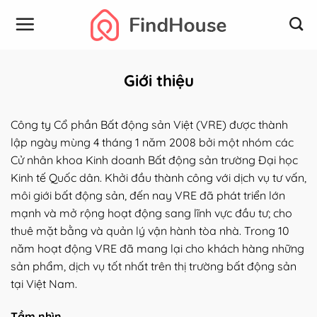
Bỏ
qua
nội
dung
Giới thiệu
Công ty Cổ phần Bất động sản Việt (VRE) được thành
lập ngày mùng 4 tháng 1 năm 2008 bởi một nhóm các
Cử nhân khoa Kinh doanh Bất động sản trường Đại học
Kinh tế Quốc dân. Khởi đầu thành công với dịch vụ tư vấn,
môi giới bất động sản, đến nay VRE đã phát triển lớn
mạnh và mở rộng hoạt động sang lĩnh vực đầu tư; cho
thuê mặt bằng và quản lý vận hành tòa nhà. Trong 10
năm hoạt động VRE đã mang lại cho khách hàng những
sản phẩm, dịch vụ tốt nhất trên thị trường bất động sản
tại Việt Nam.
Tầm nhìn