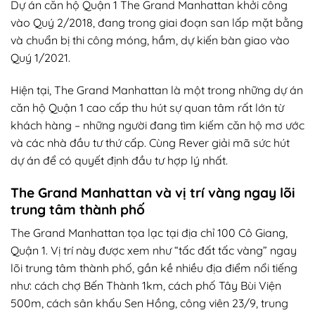
Dự án căn hộ Quận 1 The Grand Manhattan khởi công
vào Quý 2/2018, đang trong giai đoạn san lấp mặt bằng
và chuẩn bị thi công móng, hầm, dự kiến bàn giao vào
Quý 1/2021.
Hiện tại, The Grand Manhattan là một trong những dự án
căn hộ Quận 1 cao cấp thu hút sự quan tâm rất lớn từ
khách hàng – những người đang tìm kiếm căn hộ mơ ước
và các nhà đầu tư thứ cấp. Cùng Rever giải mã sức hút
dự án để có quyết định đầu tư hợp lý nhất.
The Grand Manhattan và vị trí vàng ngay lõi
trung tâm thành phố
The Grand Manhattan tọa lạc tại địa chỉ 100 Cô Giang,
Quận 1. Vị trí này được xem như “tấc đất tấc vàng” ngay
lõi trung tâm thành phố, gần kề nhiều địa điểm nổi tiếng
như: cách chợ Bến Thành 1km, cách phố Tây Bùi Viện
500m, cách sân khấu Sen Hồng, công viên 23/9, trung