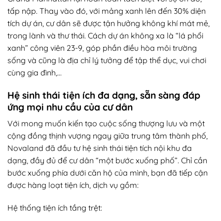
tấp nập. Thay vào đó, với mảng xanh lên đến 30% diện
tích dự án, cư dân sẽ được tận hưởng không khí mát mẻ,
trong lành và thư thái. Cách dự án không xa là “lá phổi
xanh” công viên 23-9, góp phần điều hòa môi trường
sống và cũng là địa chỉ lý tưởng để tập thể dục, vui chơi
cùng gia đình,…
Hệ sinh thái tiện ích đa dạng, sẵn sàng đáp
ứng mọi nhu cầu của cư dân
Với mong muốn kiến tạo cuộc sống thượng lưu và một
cộng đồng thịnh vượng ngay giữa trung tâm thành phố,
Novaland đã đầu tư hệ sinh thái tiện tích nội khu đa
dạng, đầy đủ để cư dân “một bước xuống phố”. Chỉ cần
bước xuống phía dưới căn hộ của mình, bạn đã tiếp cận
được hàng loạt tiện ích, dịch vụ gồm:
Hệ thống tiện ích tầng trệt: