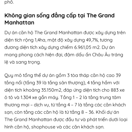
phố.
Không gian sống đẳng cấp tại The Grand
Manhattan
Dự án căn hộ The Grand Manhattan được xây dựng trên
diện tích rộng 1,4ha, mật độ xây dựng 49,7%, tương
đương diện tích xây dựng chiếm 6.961,05 m2. Dự án
mang phong cách hiện đại, đậm dấu ấn Châu Âu tráng
lệ và sang trọng.
Quy mô tổng thể dự án gồm 3 tòa tháp căn hộ cao 39
tầng nổi (tầng 39 là tầng sân thượng), 4 tầng hầm với
diện tích khoảng 35.150m2, đáp ứng diện tích cho 883 xe
ô tô và 1.304 xe gắn máy. Tầng 1 – 2 là tầng trung tâm
thương mại – dịch vụ, từ tầng 4 – 7 là tầng các căn khách
sạn, còn tầng các căn hộ là từ tầng 8 – 36. Khối dự án
The Grand Manhattan được đầu tư và phát triển dưới loại
hình căn hộ, shophouse và các căn khách sạn.