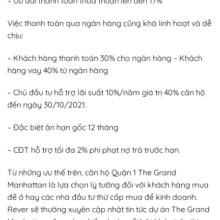
– Ưu đãi thanh toán thỏa thuận lên đến 17%
Việc thanh toán qua ngân hàng cũng khá linh hoạt và dễ
chịu:
– Khách hàng thanh toán 30% cho ngân hàng – Khách
hàng vay 40% từ ngân hàng
– Chủ đầu tư hỗ trợ lãi suất 10%/năm giá trị 40% căn hộ
đến ngày 30/10/2021.
– Đặc biệt ân hạn gốc 12 tháng
– CĐT hỗ trợ tối đa 2% phí phạt nợ trả trước hạn.
Từ những ưu thế trên, căn hộ Quận 1 The Grand
Manhattan là lựa chọn lý tưởng đối với khách hàng mua
để ở hay các nhà đầu tư thứ cấp mua để kinh doanh.
Rever sẽ thường xuyên cập nhật tin tức dự án The Grand