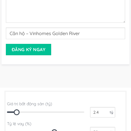
Giá trị bất động sản (tỷ)
tỷ
Tỷ lệ vay (%)