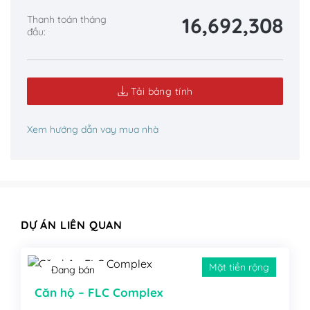
16,692,308
Thanh toán tháng
đầu:
Tải bảng tính
Xem hướng dẫn vay mua nhà
DỰ ÁN LIÊN QUAN
Mặt tiền rộng
Đang bán
Căn hộ – FLC Complex