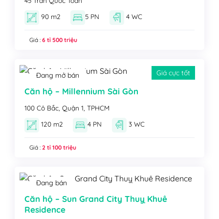
45 Trần Quốc Toản
90 m2
5 PN
4 WC
Giá :
6 tỉ 500 triệu
Giá cực tốt
Đang mở bán
Căn hộ – Millennium Sài Gòn
100 Cô Bắc, Quận 1, TPHCM
120 m2
4 PN
3 WC
Giá :
2 tỉ 100 triệu
Đang bán
Căn hộ – Sun Grand City Thuỵ Khuê
Residence