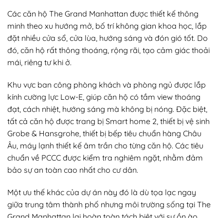
Các căn hộ The Grand Manhattan được thiết kế thông
minh theo xu hướng mở, bố trí không gian khoa học, lắp
đặt nhiều cửa sổ, cửa lùa, hướng sáng và đón gió tốt. Do
đó, căn hộ rất thông thoáng, rộng rãi, tạo cảm giác thoải
mái, riêng tư khi ở.
Khu vực ban công phòng khách và phòng ngủ được lắp
kính cường lực Low-E, giúp căn hộ có tầm view thoáng
đạt, cách nhiệt, hướng sáng mà không bị nóng. Đặc biệt,
tất cả căn hộ được trang bị Smart home 2, thiết bị vệ sinh
Grobe & Hansgrohe, thiết bị bếp tiêu chuẩn hàng Châu
Âu, máy lạnh thiết kế âm trần cho từng căn hộ. Các tiêu
chuẩn về PCCC được kiểm tra nghiêm ngặt, nhằm đảm
bảo sự an toàn cao nhất cho cư dân.
Một ưu thế khác của dự án này đó là dù tọa lạc ngay
giữa trung tâm thành phố nhưng môi trường sống tại The
Grand Manhattan lại hoàn toàn tách biệt với sự ồn ào,