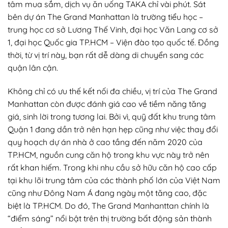
tâm mua sắm, dịch vụ ăn uống TAKA chỉ vài phút. Sát
bên dự án The Grand Manhattan là trường tiểu học –
trung học cơ sở Lương Thế Vinh, đại học Văn Lang cơ sở
1, đại học Quốc gia TP.HCM – Viện đào tạo quốc tế. Đồng
thời, từ vị trí này, bạn rất dễ dàng di chuyển sang các
quận lân cận.
Không chỉ có ưu thế kết nối đa chiều, vị trí của The Grand
Manhattan còn được đánh giá cao về tiềm năng tăng
giá, sinh lời trong tương lai. Bởi vì, quỹ đất khu trung tâm
Quận 1 đang dần trở nên hạn hẹp cũng như việc thay đổi
quy hoạch dự án nhà ở cao tầng đến năm 2020 của
TP.HCM, nguồn cung căn hộ trong khu vực này trở nên
rất khan hiếm. Trong khi nhu cầu sở hữu căn hộ cao cấp
tại khu lõi trung tâm của các thành phố lớn của Việt Nam
cũng như Đông Nam Á đang ngày một tăng cao, đặc
biệt là TP.HCM. Do đó, The Grand Manhanttan chính là
“điểm sáng” nổi bật trên thị trường bất động sản thành