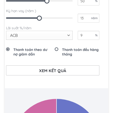
%
Kỳ hạn vay (năm )
năm
Lãi suất %/năm
%
Thanh toán theo dư
Thanh toán đều hàng
nợ giảm dần
tháng
XEM KẾT QUẢ