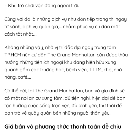
– Khu trò chơi vận động ngoài trời.
Cùng với đó là những dịch vụ như đón tiếp trọng thị ngay
từ sảnh, dịch vụ quản gia,… nhằm phục vụ cư dân một
cách tốt nhất,…
Không những vậy, nhờ vị trí đắc địa ngay trung tâm
TP.HCM nên cư dân The Grand Manhattan còn được thừa
hưởng những tiện ích ngoại khu đang hiện hữu xung
quanh gồm các trường học, bệnh viện, TTTM, chợ, nhà
hàng, café,…
Có thể nói, tại The Grand Manhattan, bạn và gia đình sẽ
có một nơi an cư xứng tầm, đủ tiện nghi, hiện đại để bạn
tận hưởng cuộc sống trọn vẹn, đủ bình yên, thư thái để
bạn trở về quây quần bên những người thân yêu.
Giá bán và phương thức thanh toán dễ chịu