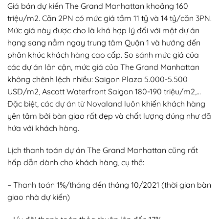
Giá bán dự kiến The Grand Manhattan khoảng 160
triệu/m2. Căn 2PN có mức giá tầm 11 tỷ và 14 tỷ/căn 3PN.
Mức giá này được cho là khá hợp lý đối với một dự án
hạng sang nằm ngay trung tâm Quận 1 và hướng đến
phân khúc khách hàng cao cấp. So sánh mức giá của
các dự án lân cận, mức giá của The Grand Manhattan
không chênh lệch nhiều: Saigon Plaza 5.000-5.500
USD/m2, Ascott Waterfront Saigon 180-190 triệu/m2,…
Đặc biệt, các dự án từ Novaland luôn khiến khách hàng
yên tâm bởi bàn giao rất đẹp và chất lượng đúng như đã
hứa với khách hàng.
Lịch thanh toán dự án The Grand Manhattan cũng rất
hấp dẫn dành cho khách hàng, cụ thể:
– Thanh toán 1%/tháng đến tháng 10/2021 (thời gian bàn
giao nhà dự kiến)