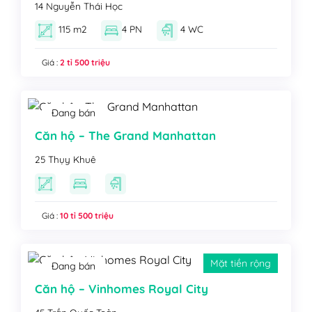
14 Nguyễn Thái Học
115 m2
4 PN
4 WC
Giá :
2 tỉ 500 triệu
Đang bán
Căn hộ – The Grand Manhattan
25 Thụy Khuê
Giá :
10 tỉ 500 triệu
Mặt tiền rộng
Đang bán
Căn hộ – Vinhomes Royal City